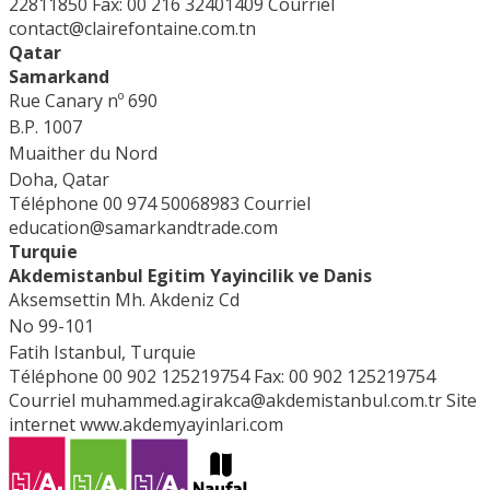
22811850
Fax: 00 216 32401409
Courriel
contact@clairefontaine.com.tn
Qatar
Samarkand
Rue Canary nº 690
B.P. 1007
Muaither du Nord
Doha, Qatar
Téléphone 00 974 50068983
Courriel
education@samarkandtrade.com
Turquie
Akdemistanbul Egitim Yayincilik ve Danis
Aksemsettin Mh. Akdeniz Cd
No 99-101
Fatih Istanbul, Turquie
Téléphone 00 902 125219754
Fax: 00 902 125219754
Courriel
muhammed.agirakca@akdemistanbul.com.tr
Site
internet
www.akdemyayinlari.com