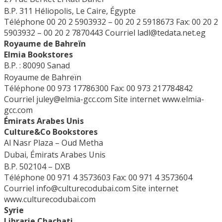
B.P. 311 Héliopolis, Le Caire, Égypte
Téléphone 00 20 2 5903932 – 00 20 2 5918673
Fax: 00 20 2
5903932 – 00 20 2 7870443
Courriel
ladl@tedata.net.eg
Royaume de Bahreïn
Elmia Bookstores
B.P. : 80090 Sanad
Royaume de Bahreïn
Téléphone 00 973 17786300
Fax: 00 973 217784842
Courriel
juley@elmia-gcc.com
Site internet
www.elmia-
gcc.com
Émirats Arabes Unis
Culture&Co Bookstores
Al Nasr Plaza – Oud Metha
Dubai, Émirats Arabes Unis
B.P. 502104 – DXB
Téléphone 00 971 4 3573603
Fax: 00 971 4 3573604
Courriel
info@culturecodubai.com
Site internet
www.culturecodubai.com
Syrie
Librarie Chachati