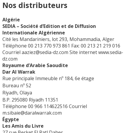
Nos distributeurs
Algérie
SEDIA – Société d’Edition et de Diffusion
Internationale Algérienne
Cité les Mandariniers, lot 293, Mohammadia, Alger
Téléphone 00 213 770 973 861
Fax: 00 213 21 219 016
Courriel
aaziez@sedia-dz.com
Site internet
www.sedia-
dz.com
Royaume d’Arabie Saoudite
Dar Al Warrak
Rue principale Immeuble nº 184, 6e étage
Bureau nº 52
Riyadh, Olaya
B.P. 295080 Riyadh 11351
Téléphone 00 966 114622516
Courriel
m.sibaie@daralwarrak.com
Égypte
Les Amis du Livre
27 rue Berket El Ratl Daher