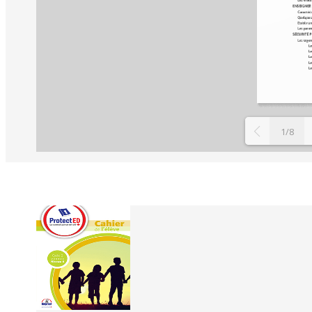
1/8
Related
Books