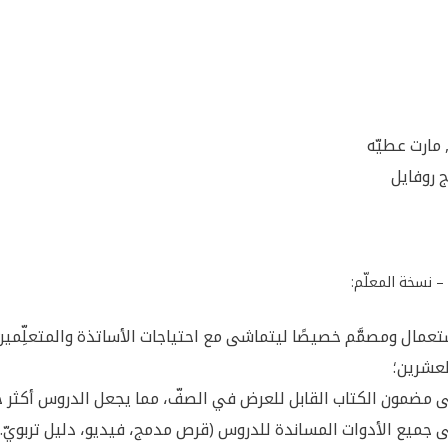
 مارت عطيّه
 روفايل
– نسخة المعلّم:
عمال ومصمَّم خصيصًا ليتماشى مع احتياجات الأساتذة والمتعلِّمين
لعشرين؛
 مضمون الكتاب القابل للعرض في الصفّ، مما يجعل الدروس أكثر جاذ
 جميع الأدوات المساندة للدروس (قرص مدمج، فيديو، دليل تربويّ…