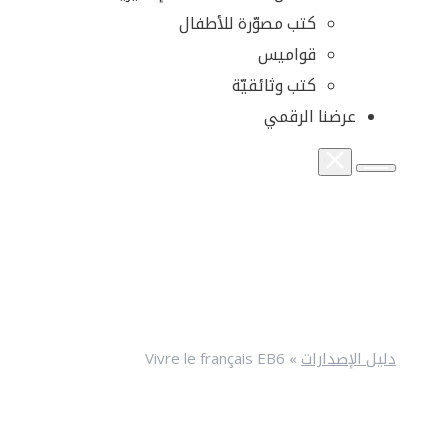
كتب مصوّرة للأطفال
قواميس
كتب وثائقيّة
عرضنا الرقمي
دليل الإصدارات
»
Vivre le français EB6