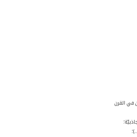
 في القرن
بيّة؛
)؛