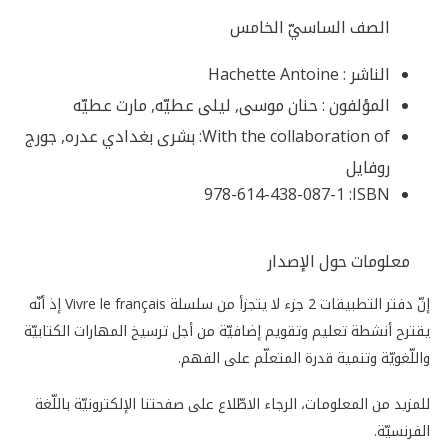
الصف الساسيّ الخامس
الناشر :
Hachette Antoine
المؤلفون :
حنان موسى, ليلى عطيّه, مارت عطيّه
With the collaboration of:
بشرى بغدادي عدره, جورج
روفايل
978-614-438-087-1
ISBN:
معلومات حول الإصدار
إنّ دفتر التطبيقات 2 جزء لا يتجزأ من سلسلة Vivre le français إذ أنّه
يقترح أنشطة تعليم وتقويم إضافيّة من أجل ترسيخ المهارات الكتابيّة
واللّغويّة وتنمية قدرة المتعلّم على الفهم.
للمزيد من المعلومات، الرجاء الاطّلاع على صفحتنا الإلكترونيّة باللّغة
الفرنسيّة.