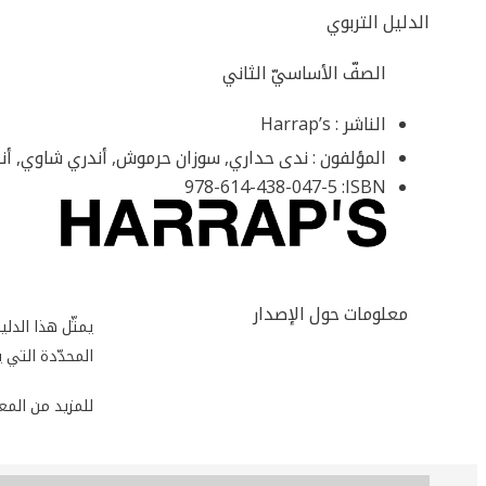
الدليل التربوي
الصفّ الأساسيّ الثاني
الناشر :
Harrap’s
المؤلفون :
ندى حداري, سوزان حرموش, أندري شاوي, أن
978-614-438-047-5
ISBN:
معلومات حول الإصدار
يمثّل هذا الدل
المحدّدة التي 
للمزيد من المعلو