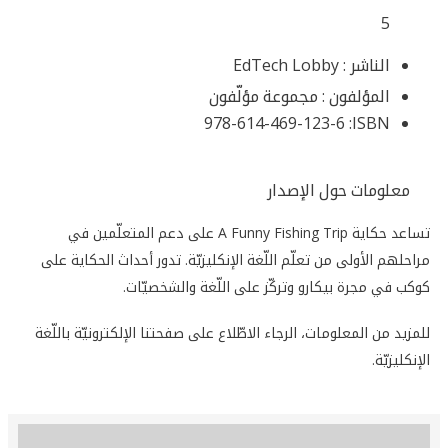
5
الناشر :
EdTech Lobby
المؤلفون :
مجموعة مؤلّفون
978-614-469-123-6
ISBN:
معلومات حول الإصدار
تساعد حكاية A Funny Fishing Trip على دعم المتعلّمين في
مراحلهم الأولى من تعلّم اللّغة الإنكليزيّة. تدور أحداث الحكاية على
كوكب في مجرة بيكارو وتركّز على اللّغة والشخصيّات.
للمزيد من المعلومات، الرجاء الاطّلاع على صفحتنا الإلكترونيّة باللّغة
الإنكليزيّة.