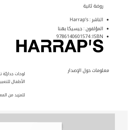
روضة ثانية
الناشر :
Harrap’s
المؤلفون :
جيسيكا بهنا
9786140601574
ISBN:
معلومات حول الإصدار
لوحات جداريّة
الأطفال للتعبي
للمزيد من المعلو