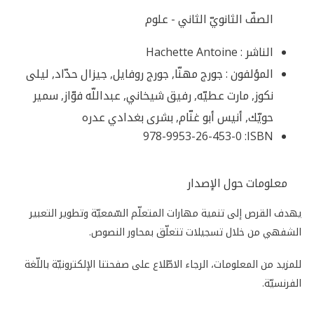
الصفّ الثانويّ الثاني - علوم
الناشر :
Hachette Antoine
المؤلفون :
جورج مهنّا, جورج روفايل, جيزال حدّاد, ليلى
نكوز, مارت عطيّه, رفيق شيخاني, عبداللّه فوّاز, سمير
حويّك, أنيس أبو غنّام, بشرى بغدادي عدره
978-9953-26-453-0
ISBN:
معلومات حول الإصدار
يهدف القرص إلى تنمية مهارات المتعلّم السّمعيّة وتطوير التعبير
الشفهي من خلال تسجيلات تتعلّق بمحاور النصوص.
للمزيد من المعلومات، الرجاء الاطّلاع على صفحتنا الإلكترونيّة باللّغة
الفرنسيّة.