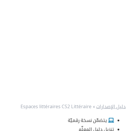
دليل الإصدارات
»
Espaces littéraires CS2 Littéraire
يتضمّن نسخة رقميّة
تنزيل دليل المعلّم