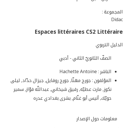
المجموعة :
Didac
Espaces littéraires CS2 Littéraire
الدليل التربوي
الصفّ الثانويّ الثاني - أدبي
الناشر :
Hachette Antoine
المؤلفون :
جورج مهنّا, جورج روفايل, جيزال حدّاد, ليلى
نكوز, مارت عطيّه, رفيق شيخاني, عبداللّه فوّاز, سمير
حويّك, أنيس أبو غنّام, بشرى بغدادي عدره
معلومات حول الإصدار