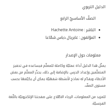
الدليل التربوي
الصفّ الأساسيّ الرابع
الناشر :
Hachette Antoine
المؤلفون :
غابريال دباس شمّاعا
معلومات حول الإصدار
يمثّل هذا الدليل أداة عمليّة وكاملة للمعلّم فيساعده في تحفيز
المتعلّمين وإعداد الدرس. بالإضافة إلى ذلك، يحذّر المعلّم من بعض
الأخطاء ويقدّم له نماذج لأنشطة شفهيّة يمكن أن يكيّفها بحسب
مستوى الصفّ.
للمزيد من المعلومات، الرجاء الاطّلاع على صفحتنا الإلكترونيّة باللّغة
الفرنسيّة.