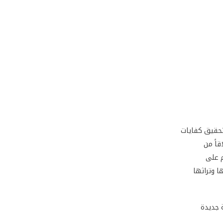
لى تحقيق كفايات
قاً من
م على
ا وتراثها
ة جديدة