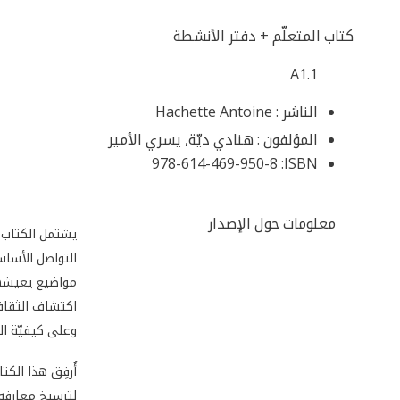
كتاب المتعلّم + دفتر الأنشطة
A1.1
الناشر :
Hachette Antoine
المؤلفون :
هنادي ديّة, يسري الأمير
978-614-469-950-8
ISBN:
معلومات حول الإصدار
التواصل الأساس
مواضيع يعيشها
اكتشاف الثقافة
وعلى كيفيّة ال
أُرفِق هذا الك
لترسيخ معارفه 