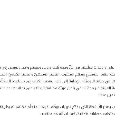
يشتمل الكتاب على 8 وحدات تعلّميّة، في كلّ وحدة ثلاث دروس وتقويم واحد. ويسعى إ
يّة: فهم المسموع وفهم المكتوب، التعبير الشفهيّ والتعبير الكتابيّ، انطلا
 في حياته اليوميّة. بالإضافة إلى ذلك، يهدف الكتاب إلى مساعدة المتعلّ
 العربيّة عبر محطّات في بلدان عربيّة مختلفة للاطلاع على تقاليدها وعاداته
تعبير عنها.
تاب بدفتر الأنشطة الذي يقدّم تدريبات يوظّف فيها المتعلّم مكتسباته بطريق
وتطوير مهاراته وتحقيق كفايات الفهم والتعبير.