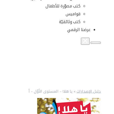
كتب مصوّرة للأطفال
قواميس
كتب وثائقيّة
عرضنا الرقمي
دليل الإصدارات
»
يا هلا! – المستوى الأوّل – أ