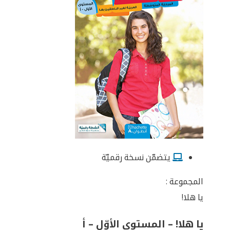
يتضمّن نسخة رقميّة
المجموعة :
يا هلا!
يا هلا! – المستوى الأوّل – أ