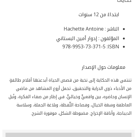
حكايات
ابتداءً من 12 سنوات
الناشر :
Hachette Antoine
المؤلفون :
إدوار أمين البستاني
978-9953-73-371-5
ISBN:
معلومات حول الإصدار
تنتمي هذه الحكاية إلى نخبة من قصص الحياة أبدعتها أقلام طائفةٍ
من الأدباء ذوي الدراية والتحقيق، تحمل أروع المشاهد من ماضي
الإنسان وحاضره، بين واقعيٍّ وخياليٍّ، في إطار من صفاء الفكرة، ونُبل
العاطفة وسَعَة الخيال، وفصاحة اللّفظة، وبلاغة الجملة، وسلاسة
الديباجة، وأناقة الإخراج. مضبوطة الشكل، موفورة الشرح.