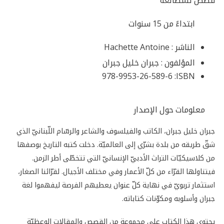
قصص للمطالعة
ابتداءً من 15 سنوات
الناشر :
Hachette Antoine
المؤلفون :
جبران خليل جبران
978-9953-26-589-6
ISBN:
معلومات حول الإصدار
جبران خليل جبران، الكاتب والفيلسوف والشاعر والرسّام اللّبنانيّ الذي
شقّ طريقه من بلدة بشرّي إلى العالميّة. دخلت كتبه التاريخ بوصفها
من كلاسيكيّات التراث الأدبيّ الإنسانيّ التي تتخطّى أطر الزمن.
فيتناولها القرّاء من كلّ الأعمار وفي مختلف الأجيال. لقرّائنا الصغار،
استثمار تربويّ في نهاية كلّ عنوان يعطيهم الفرصة ليفهموا لغة
جبران وأسلوبه ومكوّنات كتاباته.
يحتوي هذا الكتاب على مجموعة من القصص والمقالات الوعظيّة