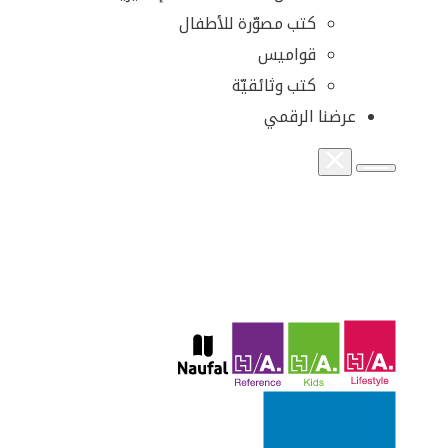
كتب مصوّرة للأطفال
قواميس
كتب وثائقيّة
عرضنا الرقمي