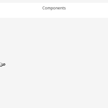
Components
Loading PDF 100% ...
من 